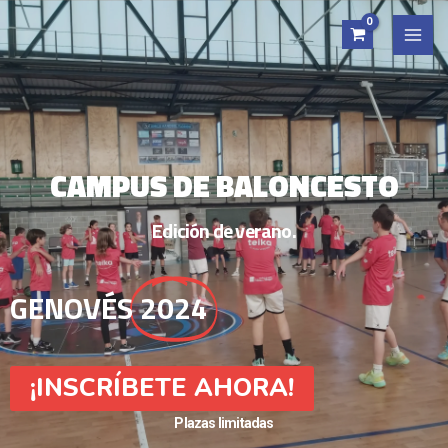
CAMPUS DE BALONCESTO
Edición de verano.
GENOVÉS
2024
¡INSCRÍBETE AHORA!
Plazas limitadas