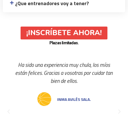
¿Que entrenadores voy a tener?
¡INSCRÍBETE AHORA!
Plazas limitadas.
Lo han pasado genial y han hecho amig@s que ya
tienen planes para el campus del año que viene.
Olivia encantadísima y nosotros también. Que
paséis un buen verano!!!!
GONZALO TORRES PASTOR