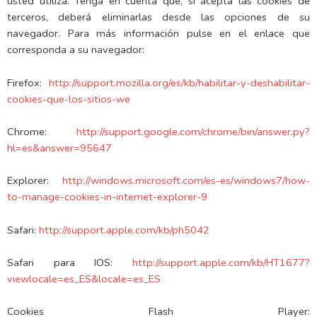
usted utiliza. Tenga en cuenta que, si acepta las cookies de
terceros, deberá eliminarlas desde las opciones de su
navegador. Para más información pulse en el enlace que
corresponda a su navegador:
Firefox:
http://support.mozilla.org/es/kb/habilitar-y-deshabilitar-
cookies-que-los-sitios-we
Chrome:
http://support.google.com/chrome/bin/answer.py?
hl=es&answer=95647
Explorer:
http://windows.microsoft.com/es-es/windows7/how-
to-manage-cookies-in-internet-explorer-9
Safari:
http://support.apple.com/kb/ph5042
Safari para IOS:
http://support.apple.com/kb/HT1677?
viewlocale=es_ES&locale=es_ES
Cookies Flash Player: