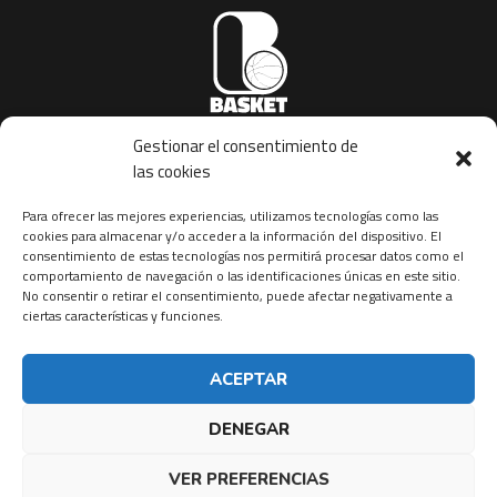
Gestionar el consentimiento de
basketinstitution@gmail.com
las cookies
Copyright © 2023 | Basket Institution
Para ofrecer las mejores experiencias, utilizamos tecnologías como las
cookies para almacenar y/o acceder a la información del dispositivo. El
consentimiento de estas tecnologías nos permitirá procesar datos como el
Nosotros en redes
comportamiento de navegación o las identificaciones únicas en este sitio.
No consentir o retirar el consentimiento, puede afectar negativamente a
ciertas características y funciones.
Aviso Legal
|
Condiciones generales
|
Política de Privacidad
|
P
olítica de
Cookies
ACEPTAR
Nos acompañan nuestros amigos de
DENEGAR
VER PREFERENCIAS